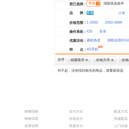
苹果
清除筛选条件
您已选择：
品 牌：
苹果
小米
1-2000
2000-3999
价格范围：
iOS
安卓
操作系统：
裸机热卖
招联信用付分
优惠活动：
4G手机
特 点：
排序：
销量降序
价格升序
价格
对不起，没有找到相关的商品，请重新筛选
购物指南
支付方式
配送方式
购物流程
在线支付
快递配送
发票说明
快捷支付
上门自提