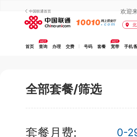
欢迎
中国联通首页
北
首页
查询
办理
交费
号码
套餐
宽带
手机/
全部套餐/筛选
套餐月费:
0-2