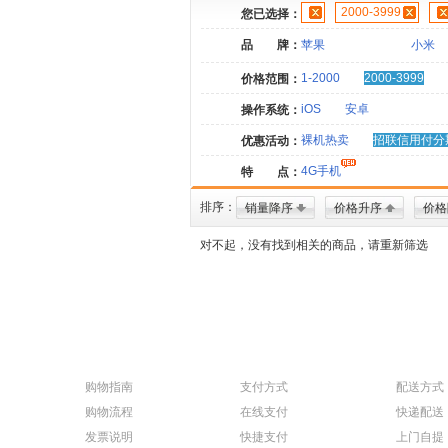
2000-3999
您已选择：
品 牌：
苹果
小米
1-2000
2000-3999
价格范围：
iOS
安卓
操作系统：
裸机热卖
招联信用付分
优惠活动：
4G手机
特 点：
排序：
销量降序
价格升序
价格
对不起，没有找到相关的商品，请重新筛选
购物指南
支付方式
配送方式
购物流程
在线支付
快递配送
发票说明
快捷支付
上门自提