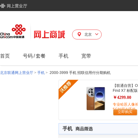
北京
首页
号码
/
套餐
手机
宽带
北京联通网上营业厅
>
手机
>
2000-3999 手机 招联信用付分期购机
【联通自营】O
Find X7 标配版
￥4299.00
专业哈苏人像
5G拍照AI手机
立即购买
手机
商品筛选