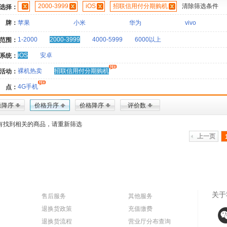
2000-3999
iOS
招联信用付分期购机
清除筛选条件
选择：
 牌：
苹果
小米
华为
vivo
1-2000
2000-3999
4000-5999
6000以上
范围：
iOS
安卓
系统：
裸机热卖
招联信用付分期购机
活动：
4G手机
 点：
量降序
价格升序
价格降序
评价数
有找到相关的商品，请重新筛选
上一页
关于
售后服务
其他服务
退换货政策
充值缴费
退换货流程
营业厅分布查询