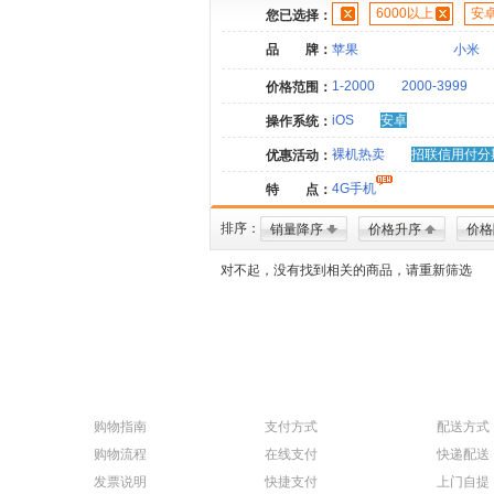
6000以上
安
您已选择：
品 牌：
苹果
小米
1-2000
2000-3999
价格范围：
iOS
安卓
操作系统：
裸机热卖
招联信用付分
优惠活动：
4G手机
特 点：
排序：
销量降序
价格升序
价格
对不起，没有找到相关的商品，请重新筛选
购物指南
支付方式
配送方式
购物流程
在线支付
快递配送
发票说明
快捷支付
上门自提