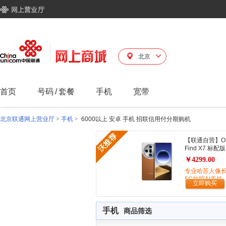
北京
首页
号码
/
套餐
手机
宽带
北京联通网上营业厅
>
手机
>
6000以上 安卓 手机 招联信用付分期购机
【联通自营】O
Find X7 标配版
￥4299.00
专业哈苏人像
5G拍照AI手机
立即购买
手机
商品筛选