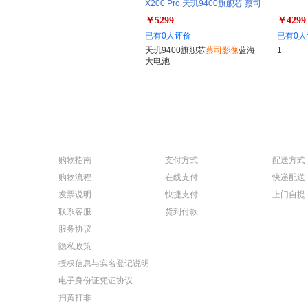
X200 Pro 天玑9400旗舰芯 蔡司
影像 6000mAh蓝海大电池
￥5299
￥4299
已有0人评价
已有0人
天玑9400旗舰芯
蔡司影像
蓝海
1
大电池
购物指南
支付方式
配送方式
购物流程
在线支付
快递配送
发票说明
快捷支付
上门自提
联系客服
货到付款
服务协议
隐私政策
授权信息与实名登记说明
电子身份证凭证协议
扫黄打非