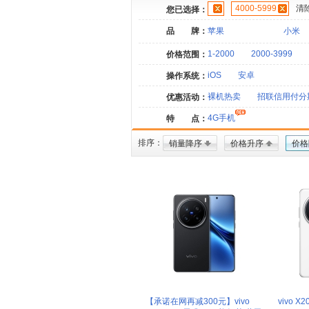
4000-5999
清
您已选择：
品 牌：
苹果
小米
1-2000
2000-3999
价格范围：
iOS
安卓
操作系统：
裸机热卖
招联信用付分
优惠活动：
4G手机
特 点：
排序：
销量降序
价格升序
价格
【承诺在网再减300元】vivo
vivo X