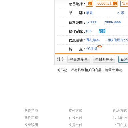
6000以上
安
您已选择：
品 牌：
苹果
小米
1-2000
2000-3999
价格范围：
iOS
安卓
操作系统：
裸机热卖
招联信用付分
优惠活动：
4G手机
特 点：
排序：
销量降序
价格升序
价格
对不起，没有找到相关的商品，请重新筛选
购物指南
支付方式
配送方式
购物流程
在线支付
快递配送
发票说明
快捷支付
上门自提