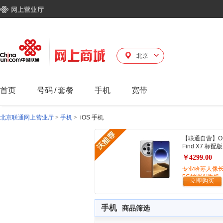
北京
首页
号码
/
套餐
手机
宽带
北京联通网上营业厅
>
手机
>
iOS 手机
【联通自营】O
Find X7 标配版
￥4299.00
专业哈苏人像
5G拍照AI手机
立即购买
手机
商品筛选