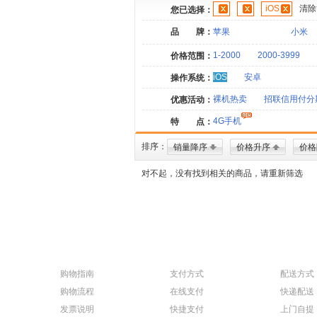
iOS
清除
您已选择：
品 牌：
苹果
小米
1-2000
2000-3999
价格范围：
iOS
安卓
操作系统：
裸机热卖
招联信用付分
优惠活动：
4G手机
特 点：
排序：
销量降序
价格升序
价格
对不起，没有找到相关的商品，请重新筛选
购物指南
支付方式
配送方式
购物流程
在线支付
快递配送
发票说明
快捷支付
上门自提