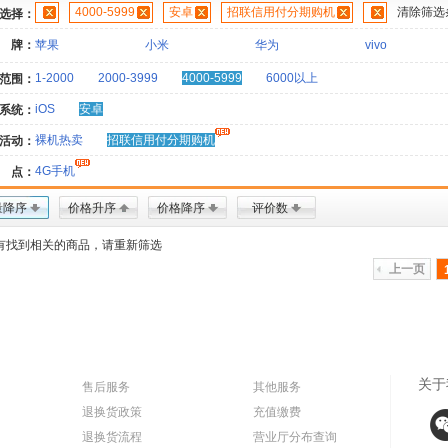
4000-5999
安卓
招联信用付分期购机
清除筛选
选择：
 牌：
苹果
小米
华为
vivo
1-2000
2000-3999
4000-5999
6000以上
范围：
iOS
安卓
系统：
裸机热卖
招联信用付分期购机
活动：
4G手机
 点：
量降序
价格升序
价格降序
评价数
有找到相关的商品，请重新筛选
上一页
关于
售后服务
其他服务
退换货政策
充值缴费
退换货流程
营业厅分布查询