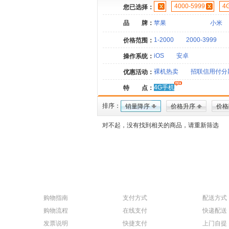
4000-5999
4
您已选择：
品 牌：
苹果
小米
1-2000
2000-3999
价格范围：
iOS
安卓
操作系统：
裸机热卖
招联信用付分
优惠活动：
4G手机
特 点：
排序：
销量降序
价格升序
价格
对不起，没有找到相关的商品，请重新筛选
购物指南
支付方式
配送方式
购物流程
在线支付
快递配送
发票说明
快捷支付
上门自提