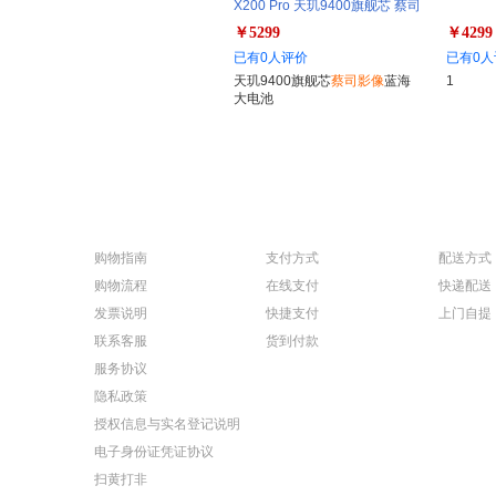
X200 Pro 天玑9400旗舰芯 蔡司
影像 6000mAh蓝海大电池
￥5299
￥4299
已有0人评价
已有0人
天玑9400旗舰芯
蔡司影像
蓝海
1
大电池
购物指南
支付方式
配送方式
购物流程
在线支付
快递配送
发票说明
快捷支付
上门自提
联系客服
货到付款
服务协议
隐私政策
授权信息与实名登记说明
电子身份证凭证协议
扫黄打非