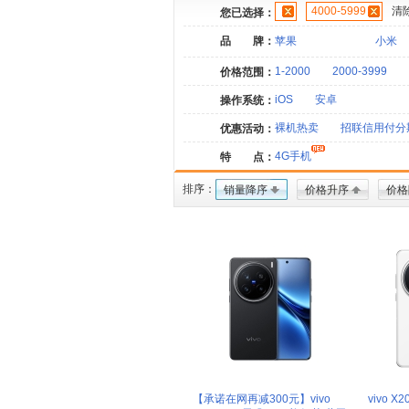
4000-5999
清
您已选择：
品 牌：
苹果
小米
1-2000
2000-3999
价格范围：
iOS
安卓
操作系统：
裸机热卖
招联信用付分
优惠活动：
4G手机
特 点：
排序：
销量降序
价格升序
价格
【承诺在网再减300元】vivo
vivo X