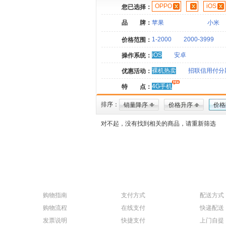
OPPO
iOS
您已选择：
品 牌：
苹果
小米
1-2000
2000-3999
价格范围：
iOS
安卓
操作系统：
裸机热卖
招联信用付分
优惠活动：
4G手机
特 点：
排序：
销量降序
价格升序
价格
对不起，没有找到相关的商品，请重新筛选
购物指南
支付方式
配送方式
购物流程
在线支付
快递配送
发票说明
快捷支付
上门自提