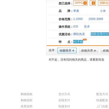
OPPO
招联信
您已选择：
品 牌：
苹果
小米
1-2000
2000-3999
价格范围：
iOS
安卓
操作系统：
裸机热卖
招联信用付分
优惠活动：
4G手机
特 点：
排序：
销量降序
价格升序
价格
对不起，没有找到相关的商品，请重新筛选
购物指南
支付方式
配送方式
购物流程
在线支付
快递配送
发票说明
快捷支付
上门自提