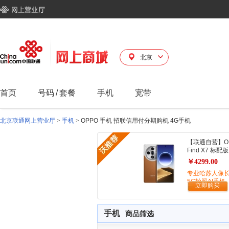
北京
首页
号码
/
套餐
手机
宽带
北京联通网上营业厅
>
手机
>
OPPO 手机 招联信用付分期购机 4G手机
【联通自营】O
Find X7 标配版
￥4299.00
专业哈苏人像
5G拍照AI手机
立即购买
手机
商品筛选