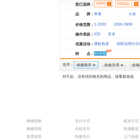
OPPO
6000以上
您已选择：
品 牌：
苹果
小米
1-2000
2000-3999
价格范围：
iOS
安卓
操作系统：
裸机热卖
招联信用付分
优惠活动：
4G手机
特 点：
排序：
销量降序
价格升序
价格
对不起，没有找到相关的商品，请重新筛选
购物指南
支付方式
配送方式
购物流程
在线支付
快递配送
发票说明
快捷支付
上门自提