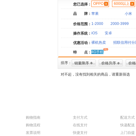
OPPO
6000以上
您已选择：
品 牌：
苹果
小米
1-2000
2000-3999
价格范围：
iOS
安卓
操作系统：
裸机热卖
招联信用付分
优惠活动：
4G手机
特 点：
排序：
销量降序
价格升序
价格
对不起，没有找到相关的商品，请重新筛选
购物指南
支付方式
配送方式
购物流程
在线支付
快递配送
发票说明
快捷支付
上门自提