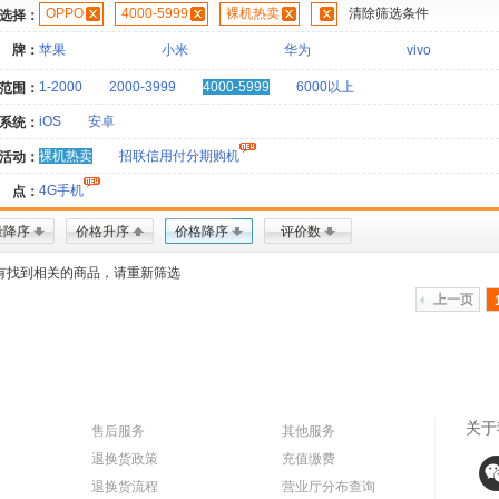
OPPO
4000-5999
裸机热卖
清除筛选条件
选择：
 牌：
苹果
小米
华为
vivo
1-2000
2000-3999
4000-5999
6000以上
范围：
iOS
安卓
系统：
裸机热卖
招联信用付分期购机
活动：
4G手机
 点：
量降序
价格升序
价格降序
评价数
有找到相关的商品，请重新筛选
上一页
关于
售后服务
其他服务
退换货政策
充值缴费
退换货流程
营业厅分布查询