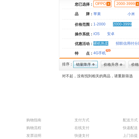
OPPO
2000-3999
您已选择：
品 牌：
苹果
小米
1-2000
2000-3999
价格范围：
iOS
安卓
操作系统：
裸机热卖
招联信用付分
优惠活动：
4G手机
特 点：
排序：
销量降序
价格升序
价格
对不起，没有找到相关的商品，请重新筛选
购物指南
支付方式
配送方式
购物流程
在线支付
快递配送
发票说明
快捷支付
上门自提