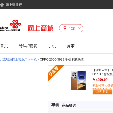
北京
首页
号码
/
套餐
手机
宽带
北京联通网上营业厅
>
手机
>
OPPO 2000-3999 手机 裸机热卖
【联通自营】O
Find X7 标配版
￥4299.00
专业哈苏人像
5G拍照AI手机
立即购买
手机
商品筛选