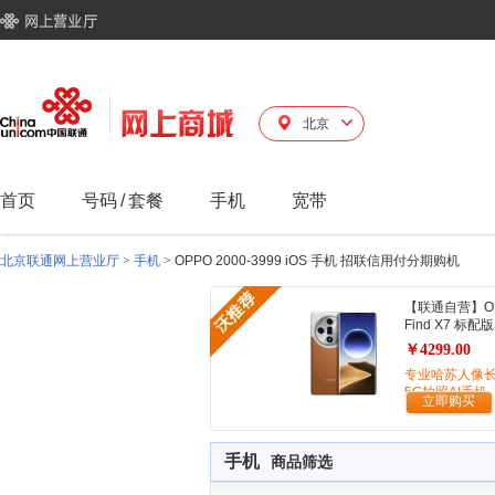
北京
首页
号码
/
套餐
手机
宽带
北京联通网上营业厅
>
手机
>
OPPO 2000-3999 iOS 手机 招联信用付分期购机
【联通自营】O
Find X7 标配版
￥4299.00
专业哈苏人像
5G拍照AI手机
立即购买
手机
商品筛选