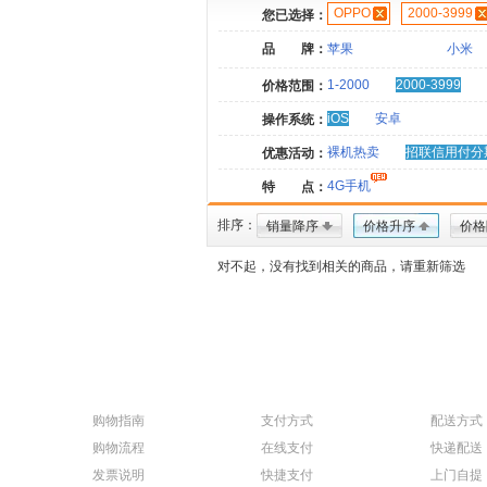
OPPO
2000-3999
您已选择：
品 牌：
苹果
小米
1-2000
2000-3999
价格范围：
iOS
安卓
操作系统：
裸机热卖
招联信用付分
优惠活动：
4G手机
特 点：
排序：
销量降序
价格升序
价格
对不起，没有找到相关的商品，请重新筛选
购物指南
支付方式
配送方式
购物流程
在线支付
快递配送
发票说明
快捷支付
上门自提