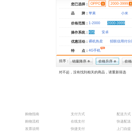
OPPO
2000-3999
您已选择：
品 牌：
苹果
小米
1-2000
2000-3999
价格范围：
iOS
安卓
操作系统：
裸机热卖
招联信用付分
优惠活动：
4G手机
特 点：
排序：
销量降序
价格升序
价格
对不起，没有找到相关的商品，请重新筛选
购物指南
支付方式
配送方式
购物流程
在线支付
快递配送
发票说明
快捷支付
上门自提