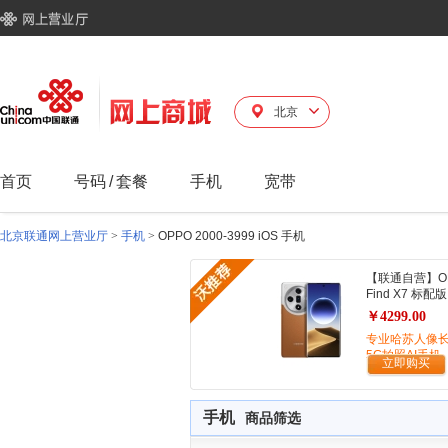
北京
首页
号码
/
套餐
手机
宽带
北京联通网上营业厅
>
手机
>
OPPO 2000-3999 iOS 手机
【联通自营】O
Find X7 标配版
￥4299.00
专业哈苏人像
5G拍照AI手机
立即购买
手机
商品筛选