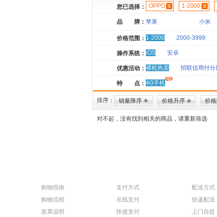
OPPO
1-2000
您已选择：
品 牌：
苹果
小米
1-2000
2000-3999
价格范围：
iOS
安卓
操作系统：
裸机热卖
招联信用付分
优惠活动：
4G手机
特 点：
排序：
销量降序
价格升序
价格
对不起，没有找到相关的商品，请重新筛选
购物指南
支付方式
配送方式
购物流程
在线支付
快递配送
发票说明
快捷支付
上门自提