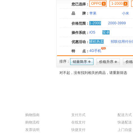
OPPO
1-2000
您已选择：
品 牌：
苹果
小米
1-2000
2000-3999
价格范围：
iOS
安卓
操作系统：
裸机热卖
招联信用付分
优惠活动：
4G手机
特 点：
排序：
销量降序
价格升序
价格
对不起，没有找到相关的商品，请重新筛选
购物指南
支付方式
配送方式
购物流程
在线支付
快递配送
发票说明
快捷支付
上门自提