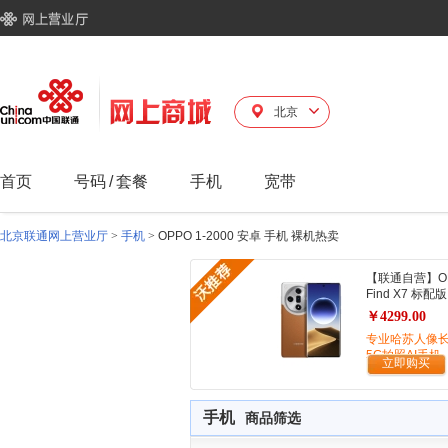
北京
首页
号码
/
套餐
手机
宽带
北京联通网上营业厅
>
手机
>
OPPO 1-2000 安卓 手机 裸机热卖
【联通自营】O
Find X7 标配版
￥4299.00
专业哈苏人像
5G拍照AI手机
立即购买
手机
商品筛选