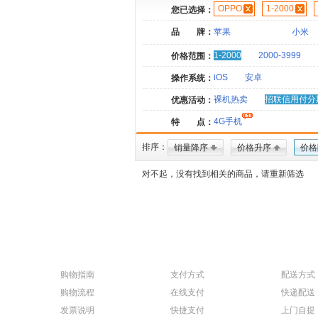
OPPO
1-2000
您已选择：
品 牌：
苹果
小米
1-2000
2000-3999
价格范围：
iOS
安卓
操作系统：
裸机热卖
招联信用付分
优惠活动：
4G手机
特 点：
排序：
销量降序
价格升序
价格
对不起，没有找到相关的商品，请重新筛选
购物指南
支付方式
配送方式
购物流程
在线支付
快递配送
发票说明
快捷支付
上门自提