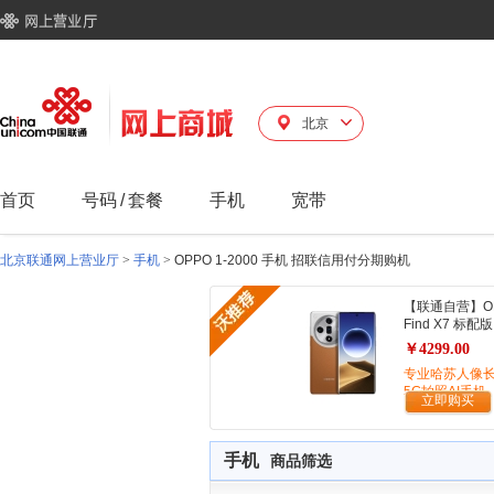
北京
首页
号码
/
套餐
手机
宽带
北京联通网上营业厅
>
手机
>
OPPO 1-2000 手机 招联信用付分期购机
【联通自营】O
Find X7 标配版
￥4299.00
专业哈苏人像
5G拍照AI手机
立即购买
手机
商品筛选