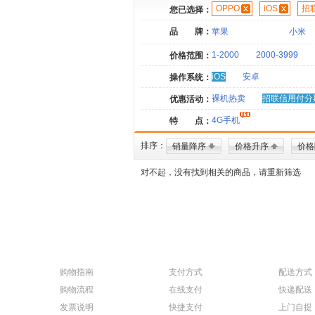
OPPO
iOS
招
您已选择：
品 牌：
苹果
小米
1-2000
2000-3999
价格范围：
iOS
安卓
操作系统：
裸机热卖
招联信用付分
优惠活动：
4G手机
特 点：
排序：
销量降序
价格升序
价格
对不起，没有找到相关的商品，请重新筛选
购物指南
支付方式
配送方式
购物流程
在线支付
快递配送
发票说明
快捷支付
上门自提