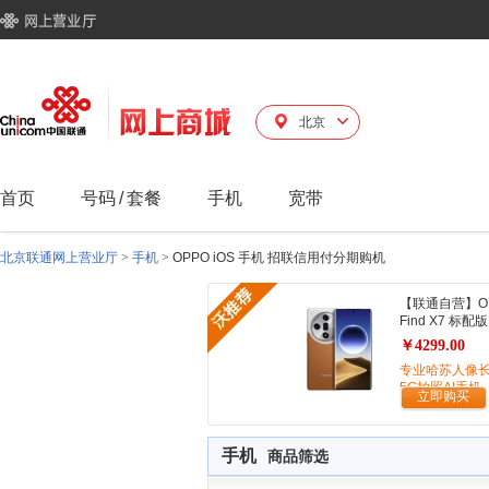
北京
首页
号码
/
套餐
手机
宽带
北京联通网上营业厅
>
手机
>
OPPO iOS 手机 招联信用付分期购机
【联通自营】O
Find X7 标配版
￥4299.00
专业哈苏人像
5G拍照AI手机
立即购买
手机
商品筛选