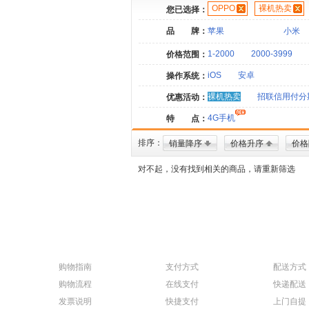
OPPO
裸机热卖
您已选择：
品 牌：
苹果
小米
1-2000
2000-3999
价格范围：
iOS
安卓
操作系统：
裸机热卖
招联信用付分
优惠活动：
4G手机
特 点：
排序：
销量降序
价格升序
价格
对不起，没有找到相关的商品，请重新筛选
购物指南
支付方式
配送方式
购物流程
在线支付
快递配送
发票说明
快捷支付
上门自提