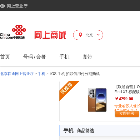
北京
首页
号码
/
套餐
手机
宽带
北京联通网上营业厅
>
手机
>
iOS 手机 招联信用付分期购机
【联通自营】O
Find X7 标配版
￥4299.00
专业哈苏人像
5G拍照AI手机
立即购买
手机
商品筛选