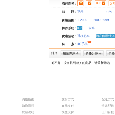
iOS
招
您已选择：
品 牌：
苹果
小米
1-2000
2000-3999
价格范围：
iOS
安卓
操作系统：
裸机热卖
招联信用付分
优惠活动：
4G手机
特 点：
排序：
销量降序
价格升序
价格
对不起，没有找到相关的商品，请重新筛选
购物指南
支付方式
配送方式
购物流程
在线支付
快递配送
发票说明
快捷支付
上门自提