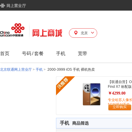
北京
首页
号码
/
套餐
手机
宽带
北京联通网上营业厅
>
手机
>
2000-3999 iOS 手机 裸机热卖
【联通自营】O
Find X7 标配版
￥4299.00
专业哈苏人像
5G拍照AI手机
立即购买
手机
商品筛选