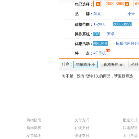
2000-3999
i
您已选择：
品 牌：
苹果
小米
1-2000
2000-3999
价格范围：
iOS
安卓
操作系统：
裸机热卖
招联信用付分
优惠活动：
4G手机
特 点：
排序：
销量降序
价格升序
价格
对不起，没有找到相关的商品，请重新筛选
购物指南
支付方式
配送方式
购物流程
在线支付
快递配送
发票说明
快捷支付
上门自提