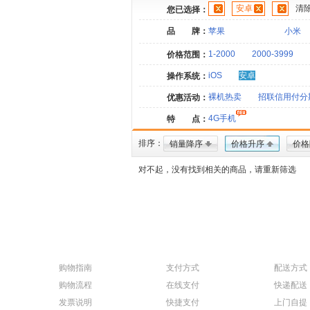
安卓
清
您已选择：
品 牌：
苹果
小米
1-2000
2000-3999
价格范围：
iOS
安卓
操作系统：
裸机热卖
招联信用付分
优惠活动：
4G手机
特 点：
排序：
销量降序
价格升序
价格
对不起，没有找到相关的商品，请重新筛选
购物指南
支付方式
配送方式
购物流程
在线支付
快递配送
发票说明
快捷支付
上门自提