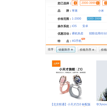
2000-3999
您已选择：
品 牌：
苹果
小米
1-2000
2000-3999
价格范围：
iOS
安卓
操作系统：
裸机热卖
招联信用付分
优惠活动：
4G手机
特 点：
排序：
销量降序
价格升序
价格
【北京联通】小天才Z10 标配版
华为nov