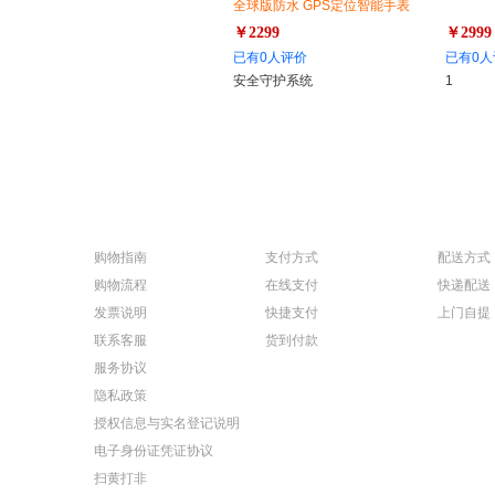
全球版防水 GPS定位智能手表
视频拍照双摄手表
￥2299
￥2999
已有0人评价
已有0人
安全守护系统
1
购物指南
支付方式
配送方式
购物流程
在线支付
快递配送
发票说明
快捷支付
上门自提
联系客服
货到付款
服务协议
隐私政策
授权信息与实名登记说明
电子身份证凭证协议
扫黄打非