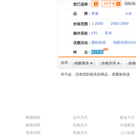
4G手机
清除筛
您已选择：
品 牌：
苹果
小米
1-2000
2000-3999
价格范围：
iOS
安卓
操作系统：
裸机热卖
招联信用付分
优惠活动：
4G手机
特 点：
排序：
销量降序
价格升序
价格
对不起，没有找到相关的商品，请重新筛选
购物指南
支付方式
配送方式
购物流程
在线支付
快递配送
发票说明
快捷支付
上门自提