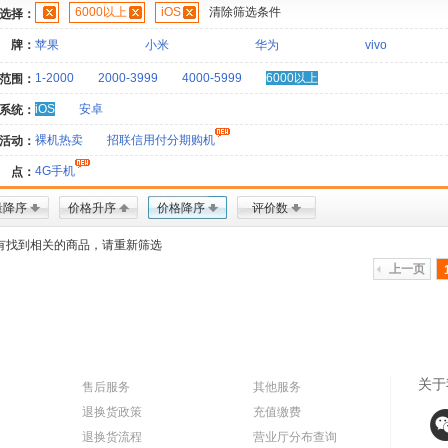
6000以上
iOS
清除筛选条件
选择：
 牌：
苹果
小米
华为
vivo
1-2000
2000-3999
4000-5999
6000以上
范围：
iOS
安卓
系统：
裸机热卖
招联信用付分期购机
活动：
4G手机
 点：
量降序
价格升序
价格降序
评价数
有找到相关的商品，请重新筛选
上一页
关于
售后服务
其他服务
退换货政策
充值缴费
退换货流程
营业厅分布查询