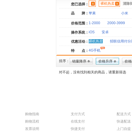
裸机热卖
清除
您已选择：
品 牌：
苹果
小米
1-2000
2000-3999
价格范围：
iOS
安卓
操作系统：
裸机热卖
招联信用付分
优惠活动：
4G手机
特 点：
排序：
销量降序
价格升序
价格
对不起，没有找到相关的商品，请重新筛选
购物指南
支付方式
配送方式
购物流程
在线支付
快递配送
发票说明
快捷支付
上门自提