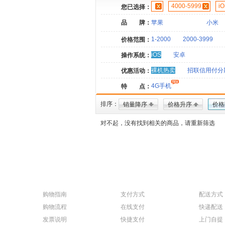
4000-5999
i
您已选择：
品 牌：
苹果
小米
1-2000
2000-3999
价格范围：
iOS
安卓
操作系统：
裸机热卖
招联信用付分
优惠活动：
4G手机
特 点：
排序：
销量降序
价格升序
价格
对不起，没有找到相关的商品，请重新筛选
购物指南
支付方式
配送方式
购物流程
在线支付
快递配送
发票说明
快捷支付
上门自提