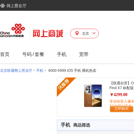
北京
首页
号码
/
套餐
手机
宽带
北京联通网上营业厅
>
手机
>
4000-5999 iOS 手机 裸机热卖
【联通自营】O
Find X7 标配版
￥4299.00
专业哈苏人像
5G拍照AI手机
立即购买
手机
商品筛选