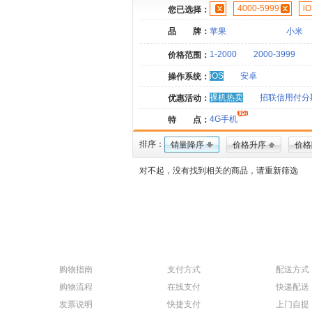
4000-5999
i
您已选择：
品 牌：
苹果
小米
1-2000
2000-3999
价格范围：
iOS
安卓
操作系统：
裸机热卖
招联信用付分
优惠活动：
4G手机
特 点：
排序：
销量降序
价格升序
价格
对不起，没有找到相关的商品，请重新筛选
购物指南
支付方式
配送方式
购物流程
在线支付
快递配送
发票说明
快捷支付
上门自提