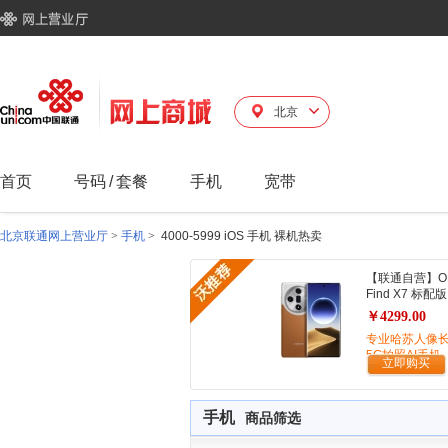
北京
首页
号码
/
套餐
手机
宽带
北京联通网上营业厅
>
手机
>
4000-5999 iOS 手机 裸机热卖
【联通自营】O
Find X7 标配版
￥4299.00
专业哈苏人像
5G拍照AI手机
立即购买
手机
商品筛选