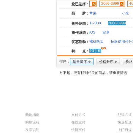
2000-3999
4
您已选择：
品 牌：
苹果
小米
1-2000
2000-3999
价格范围：
iOS
安卓
操作系统：
裸机热卖
招联信用付分
优惠活动：
4G手机
特 点：
排序：
销量降序
价格升序
价格
对不起，没有找到相关的商品，请重新筛选
购物指南
支付方式
配送方式
购物流程
在线支付
快递配送
发票说明
快捷支付
上门自提