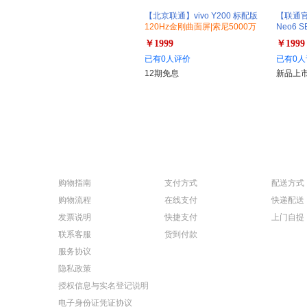
【北京联通】vivo Y200 标配版
【联通官方
120Hz金刚曲面屏|索尼5000万
Neo6 
超清影像|6000mAh蓝海电池
超长续航
￥1999
￥1999
+80W
发货】
已有0人评价
已有0人
12期免息
新品上
购物指南
支付方式
配送方式
购物流程
在线支付
快递配送
发票说明
快捷支付
上门自提
联系客服
货到付款
服务协议
隐私政策
授权信息与实名登记说明
电子身份证凭证协议