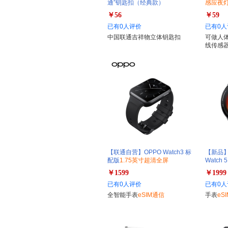
通”钥匙扣（经典款）
感应夜灯
￥56
￥59
已有0人评价
已有0人
中国联通吉祥物立体钥匙扣
可做人
线传感
【联通自营】OPPO Watch3 标
【新品】
配版
1.75英寸超清全屏
Watch
￥1599
￥1999
已有0人评价
已有0人
全智能手表
eSIM通信
手表
eSI