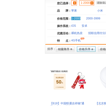
1-2000
清除筛
您已选择：
品 牌：
苹果
小米
1-2000
2000-3999
价格范围：
iOS
安卓
操作系统：
裸机热卖
招联信用付分
优惠活动：
4G手机
特 点：
排序：
销量降序
价格升序
价格
【618】中国联通吉祥物“通
【北京联