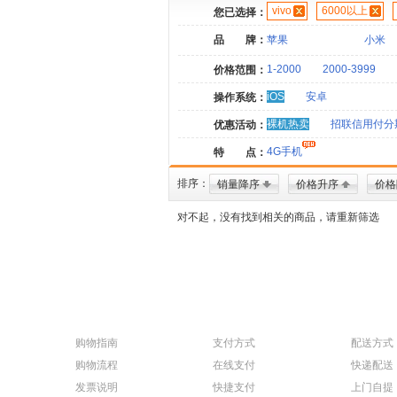
vivo
6000以上
您已选择：
品 牌：
苹果
小米
1-2000
2000-3999
价格范围：
iOS
安卓
操作系统：
裸机热卖
招联信用付分
优惠活动：
4G手机
特 点：
排序：
销量降序
价格升序
价格
对不起，没有找到相关的商品，请重新筛选
购物指南
支付方式
配送方式
购物流程
在线支付
快递配送
发票说明
快捷支付
上门自提