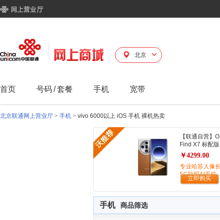
北京
首页
号码
/
套餐
手机
宽带
北京联通网上营业厅
>
手机
>
vivo 6000以上 iOS 手机 裸机热卖
【联通自营】O
Find X7 标配版
￥4299.00
专业哈苏人像
5G拍照AI手机
立即购买
手机
商品筛选