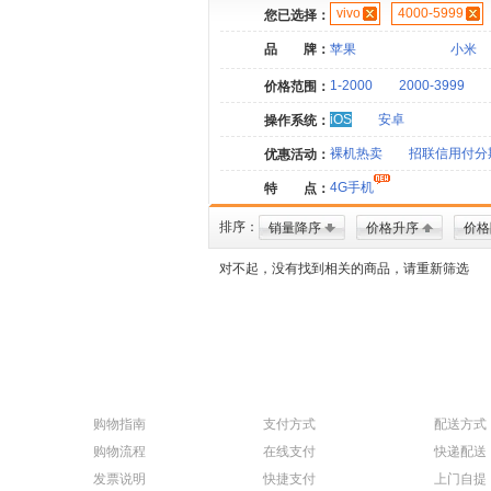
vivo
4000-5999
您已选择：
品 牌：
苹果
小米
1-2000
2000-3999
价格范围：
iOS
安卓
操作系统：
裸机热卖
招联信用付分
优惠活动：
4G手机
特 点：
排序：
销量降序
价格升序
价格
对不起，没有找到相关的商品，请重新筛选
购物指南
支付方式
配送方式
购物流程
在线支付
快递配送
发票说明
快捷支付
上门自提