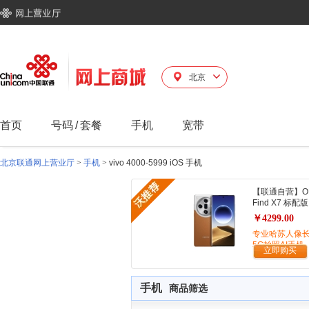
北京
首页
号码
/
套餐
手机
宽带
北京联通网上营业厅
>
手机
>
vivo 4000-5999 iOS 手机
【联通自营】O
Find X7 标配版
￥4299.00
专业哈苏人像
5G拍照AI手机
立即购买
手机
商品筛选