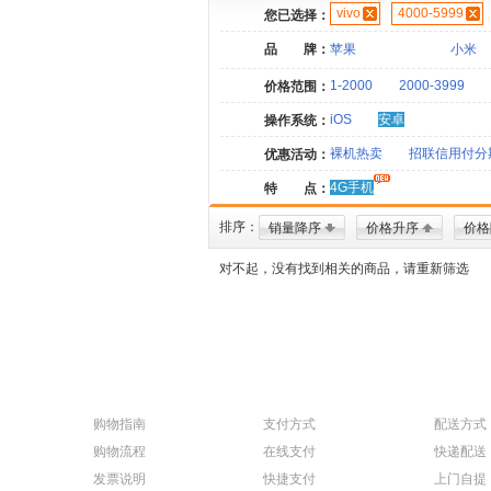
vivo
4000-5999
您已选择：
品 牌：
苹果
小米
1-2000
2000-3999
价格范围：
iOS
安卓
操作系统：
裸机热卖
招联信用付分
优惠活动：
4G手机
特 点：
排序：
销量降序
价格升序
价格
对不起，没有找到相关的商品，请重新筛选
购物指南
支付方式
配送方式
购物流程
在线支付
快递配送
发票说明
快捷支付
上门自提