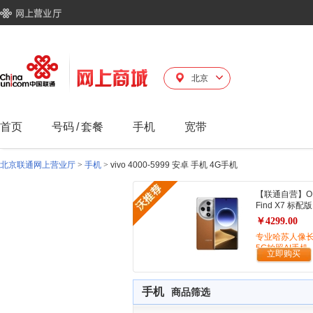
北京
首页
号码
/
套餐
手机
宽带
北京联通网上营业厅
>
手机
>
vivo 4000-5999 安卓 手机 4G手机
【联通自营】O
Find X7 标配版
￥4299.00
专业哈苏人像
5G拍照AI手机
立即购买
手机
商品筛选