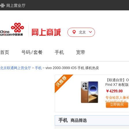
北京
首页
号码
/
套餐
手机
宽带
北京联通网上营业厅
>
手机
>
vivo 2000-3999 iOS 手机 裸机热卖
【联通自营】O
Find X7 标配版
￥4299.00
专业哈苏人像
5G拍照AI手机
立即购买
手机
商品筛选