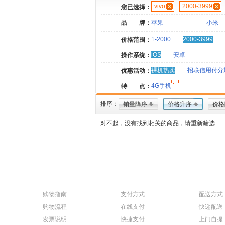
vivo
2000-3999
您已选择：
品 牌：
苹果
小米
1-2000
2000-3999
价格范围：
iOS
安卓
操作系统：
裸机热卖
招联信用付分
优惠活动：
4G手机
特 点：
排序：
销量降序
价格升序
价格
对不起，没有找到相关的商品，请重新筛选
购物指南
支付方式
配送方式
购物流程
在线支付
快递配送
发票说明
快捷支付
上门自提