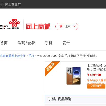
北京
首页
号码
/
套餐
手机
宽带
北京联通网上营业厅
>
手机
>
vivo 2000-3999 安卓 手机 招联信用付分期购机
【联通自营】O
Find X7 标配版
￥4299.00
专业哈苏人像
5G拍照AI手机
立即购买
手机
商品筛选