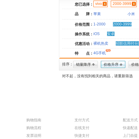
vivo
2000-3999
您已选择：
品 牌：
苹果
小米
1-2000
2000-3999
价格范围：
iOS
安卓
操作系统：
裸机热卖
招联信用付分
优惠活动：
4G手机
特 点：
排序：
销量降序
价格升序
价格
对不起，没有找到相关的商品，请重新筛选
购物指南
支付方式
配送方式
购物流程
在线支付
快递配送
发票说明
快捷支付
上门自提