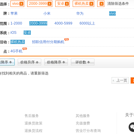
vivo
2000-3999
安卓
裸机热卖
清除筛选条件
选择：
 牌：
苹果
小米
华为
vivo
1-2000
2000-3999
4000-5999
6000以上
范围：
iOS
安卓
系统：
裸机热卖
招联信用付分期购机
活动：
4G手机
 点：
量降序
价格升序
价格降序
评价数
有找到相关的商品，请重新筛选
上一页
关于
售后服务
其他服务
退换货政策
充值缴费
退换货流程
营业厅分布查询