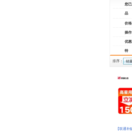
您已
品
价格
操作
优惠
特
排序：
销
【联通补贴】