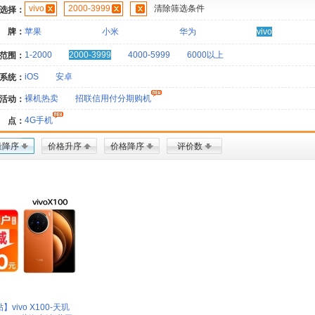
vivo
2000-3999
清除筛选条件
选择：
 牌：
苹果
小米
华为
vivo
1-2000
2000-3999
4000-5999
6000以上
范围：
iOS
安卓
系统：
裸机热卖
招联信用付分期购机
活动：
4G手机
 点：
量降序
价格升序
价格降序
评价数
vivo X100-天玑