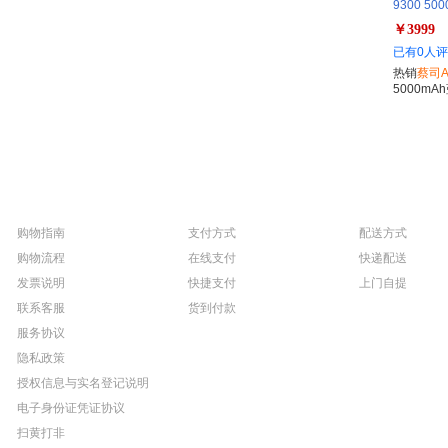
9300 5
超级长焦 1
￥3999
照 手机
已有0人
热销
蔡司
5000m
购物指南
支付方式
配送方式
购物流程
在线支付
快递配送
发票说明
快捷支付
上门自提
联系客服
货到付款
服务协议
隐私政策
授权信息与实名登记说明
电子身份证凭证协议
扫黄打非