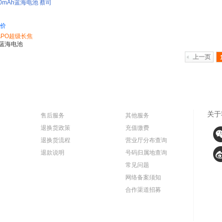
000mAh蓝海电池 蔡司
20W双芯闪充 5G 拍
评价
APO超级长焦
Ah蓝海电池
上一页
关于
售后服务
其他服务
退换货政策
充值缴费
退换货流程
营业厅分布查询
退款说明
号码归属地查询
常见问题
网络备案须知
合作渠道招募