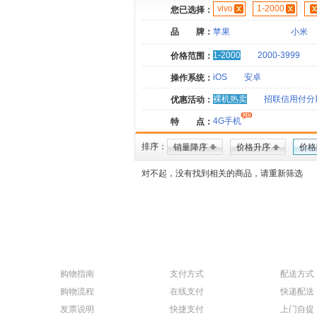
vivo
1-2000
您已选择：
品 牌：
苹果
小米
1-2000
2000-3999
价格范围：
iOS
安卓
操作系统：
裸机热卖
招联信用付分
优惠活动：
4G手机
特 点：
排序：
销量降序
价格升序
价格
对不起，没有找到相关的商品，请重新筛选
购物指南
支付方式
配送方式
购物流程
在线支付
快递配送
发票说明
快捷支付
上门自提