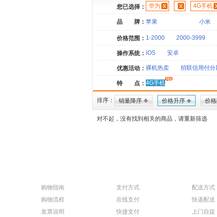
华为
4G手机
您已选择：
品 牌：
苹果
小米
1-2000
2000-3999
价格范围：
iOS
安卓
操作系统：
裸机热卖
招联信用付分
优惠活动：
4G手机
特 点：
排序：
销量降序
价格升序
价格
对不起，没有找到相关的商品，请重新筛选
购物指南
支付方式
配送方式
购物流程
在线支付
快递配送
发票说明
快捷支付
上门自提