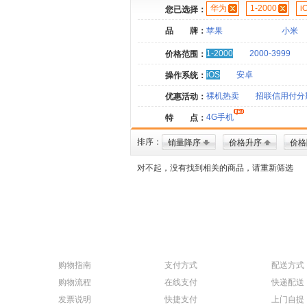
华为
1-2000
i
您已选择：
品 牌：
苹果
小米
1-2000
2000-3999
价格范围：
iOS
安卓
操作系统：
裸机热卖
招联信用付分
优惠活动：
4G手机
特 点：
排序：
销量降序
价格升序
价格
对不起，没有找到相关的商品，请重新筛选
购物指南
支付方式
配送方式
购物流程
在线支付
快递配送
发票说明
快捷支付
上门自提