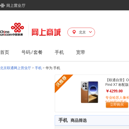
北京
首页
号码
/
套餐
手机
宽带
北京联通网上营业厅
>
手机
>
华为 手机
【联通自营】O
Find X7 标配版
￥4299.00
专业哈苏人像
5G拍照AI手机
立即购买
手机
商品筛选