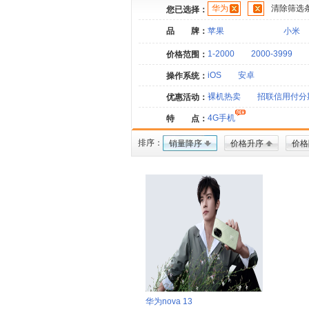
华为
清除筛选
您已选择：
品 牌：
苹果
小米
1-2000
2000-3999
价格范围：
iOS
安卓
操作系统：
裸机热卖
招联信用付分
优惠活动：
4G手机
特 点：
排序：
销量降序
价格升序
价格
华为nova 13