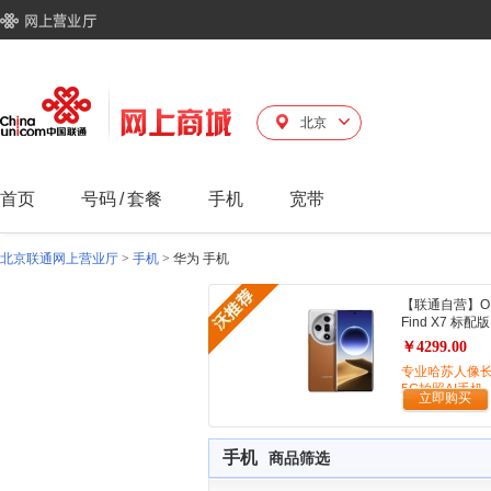
北京
首页
号码
/
套餐
手机
宽带
北京联通网上营业厅
>
手机
>
华为 手机
【联通自营】O
Find X7 标配版
￥4299.00
专业哈苏人像
5G拍照AI手机
立即购买
手机
商品筛选