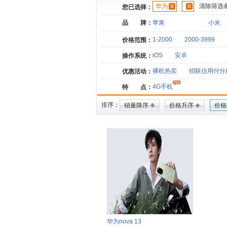
华为
清除筛选
您已选择：
品 牌：
苹果
小米
1-2000
2000-3999
价格范围：
iOS
安卓
操作系统：
裸机热卖
招联信用付分
优惠活动：
4G手机
特 点：
排序：
销量降序
价格升序
价格
华为nova 13