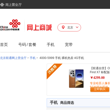
北京
首页
号码
/
套餐
手机
宽带
北京联通网上营业厅
>
手机
>
4000-5999 手机 裸机热卖 4G手机
【联通自营】O
Find X7 标配版
￥4299.00
专业哈苏人像
5G拍照AI手机
立即购买
手机
商品筛选