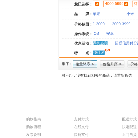
4000-5999
裸
您已选择：
品 牌：
苹果
小米
1-2000
2000-3999
价格范围：
iOS
安卓
操作系统：
裸机热卖
招联信用付分
优惠活动：
4G手机
特 点：
排序：
销量降序
价格升序
价格
对不起，没有找到相关的商品，请重新筛选
购物指南
支付方式
配送方式
购物流程
在线支付
快递配送
发票说明
快捷支付
上门自提