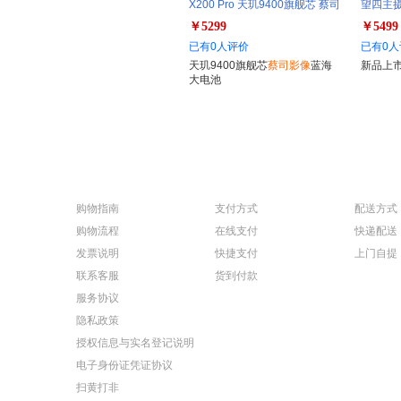
X200 Pro 天玑9400旗舰芯 蔡司
望四主摄
影像 6000mAh蓝海大电池
5G拍照
￥5299
￥5499
已有0人评价
已有0人
天玑9400旗舰芯
蔡司影像
蓝海
新品上
大电池
购物指南
支付方式
配送方式
购物流程
在线支付
快递配送
发票说明
快捷支付
上门自提
联系客服
货到付款
服务协议
隐私政策
授权信息与实名登记说明
电子身份证凭证协议
扫黄打非