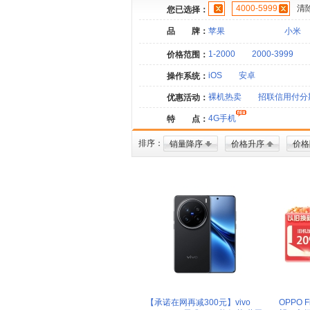
4000-5999
清
您已选择：
品 牌：
苹果
小米
1-2000
2000-3999
价格范围：
iOS
安卓
操作系统：
裸机热卖
招联信用付分
优惠活动：
4G手机
特 点：
排序：
销量降序
价格升序
价格
【承诺在网再减300元】vivo
OPPO F