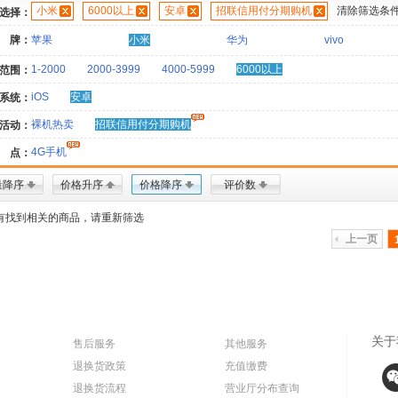
小米
6000以上
安卓
招联信用付分期购机
清除筛选条
选择：
 牌：
苹果
小米
华为
vivo
1-2000
2000-3999
4000-5999
6000以上
范围：
iOS
安卓
系统：
裸机热卖
招联信用付分期购机
活动：
4G手机
 点：
量降序
价格升序
价格降序
评价数
有找到相关的商品，请重新筛选
上一页
关于
售后服务
其他服务
退换货政策
充值缴费
退换货流程
营业厅分布查询